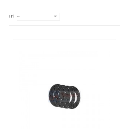
Tri
--