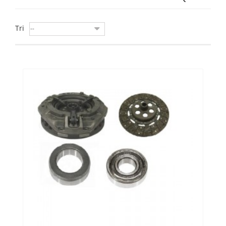
Tri
--