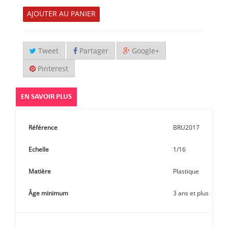
AJOUTER AU PANIER
Tweet
Partager
Google+
Pinterest
EN SAVOIR PLUS
Référence
BRU2017
Echelle
1/16
Matière
Plastique
Âge minimum
3 ans et plus