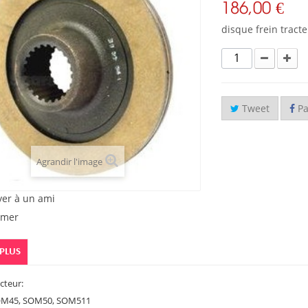
186,00 €
disque frein tract
Tweet
Pa
Agrandir l'image
yer à un ami
imer
 PLUS
cteur:
OM45, SOM50, SOM511