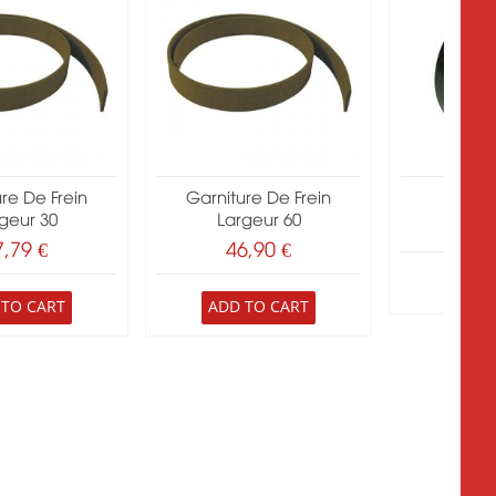
re De Frein
Garniture De Frein
Joint 
geur 30
Largeur 60
9,
7,79 €
46,90 €
ADD 
 TO CART
ADD TO CART