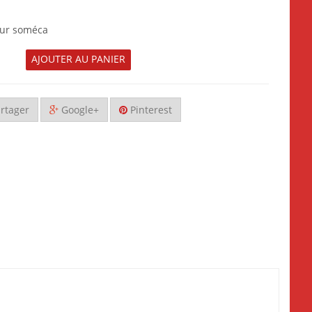
eur soméca
AJOUTER AU PANIER
rtager
Google+
Pinterest