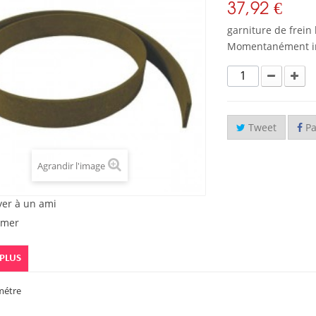
37,92 €
garniture de frei
Momentanément in
Tweet
Pa
Agrandir l'image
yer à un ami
imer
 PLUS
métre