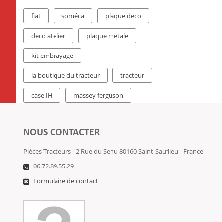
fiat
soméca
plaque deco
deco atelier
plaque metale
kit embrayage
la boutique du tracteur
tracteur
case IH
massey ferguson
NOUS CONTACTER
Pièces Tracteurs - 2 Rue du Sehu 80160 Saint-Sauflieu - France
06.72.89.55.29
Formulaire de contact