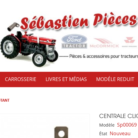
CARROSSERIE
LIVRES ET MÉDIAS
MODÉLE REDUIT
OTANT
CENTRALE CL
Sp00069
Modèle
Nouveau
État