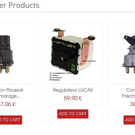
er Products
on Poussoir
Regulateur LUCAS
Con
marage...
Préch
59,90 €
47,06 €
3
ADD TO CART
D TO CART
ADD