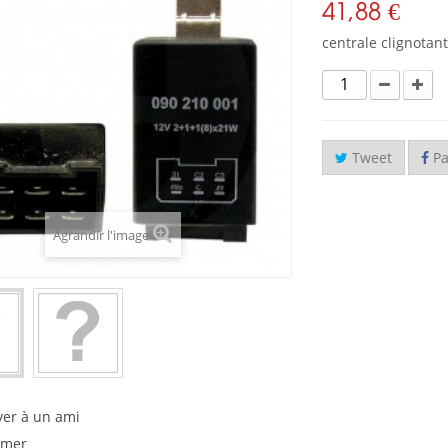
41,88 €
centrale clignotant
Tweet
Pa
Agrandir l'image
yer à un ami
imer