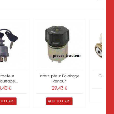
tacteur
Interrupteur Éclairage
Contact
auffage...
Renault
19
8,40 €
29,43 €
ADD 
 TO CART
ADD TO CART