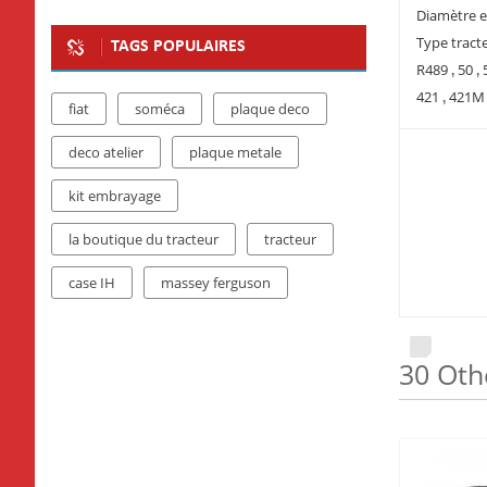
Diamètre 
Type tract
TAGS POPULAIRES
R489
50
,
,
421
421
,
fiat
soméca
plaque deco
deco atelier
plaque metale
kit embrayage
la boutique du tracteur
tracteur
case IH
massey ferguson
30 Oth