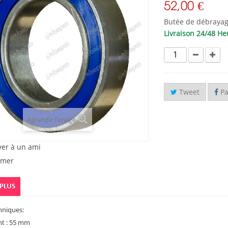
52,00 €
Butée de débraya
Livraison 24/48 He
Tweet
Pa
Agrandir l'image
yer à un ami
imer
 PLUS
hniques:
nt : 55 mm