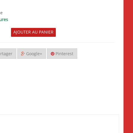
ge
ures
AJOUTER AU PANIER
rtager
Google+
Pinterest