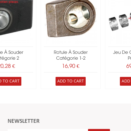
le À Souder
Rotule À Souder
Jeu De 
tégorie 2
Catégorie 1-2
Pa
20,28 €
16,90 €
6
D TO CART
ADD TO CART
ADD
NEWSLETTER