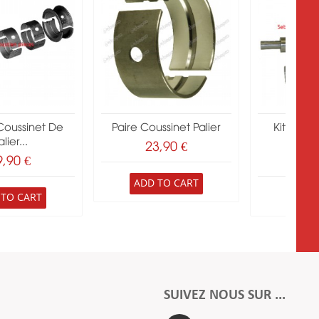
Coussinet De
Paire Coussinet Palier
Kit Vile
lier...
Perk
23,90 €
9,90 €
291
ADD TO CART
 TO CART
ADD 
SUIVEZ NOUS SUR ...