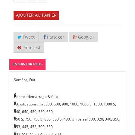
AJOUTER AU PANIER
Tweet
Partager
Google+
Pinterest
EN SAVOIR PLUS
Soméca, Fiat
C
•
6
5
•
•
Contact démarrage & feux.
o
A
5
3
R
C
• Applications :Fiat 500, 600, 900, 1000, 1000 S, 1300, 1300 S,
n
p
0
3
é
l
540, 640, 450, 550, 650,
t
p
S
,
f
é
650 S, 750, 750 S, 850, 850 S, 480. Universal 300, 320, 340, 350,
a
l
,
5
é
d
353, 445, 453, 500, 530,
c
i
7
5
r
e
533, 550, 553, 640, 683, 703.