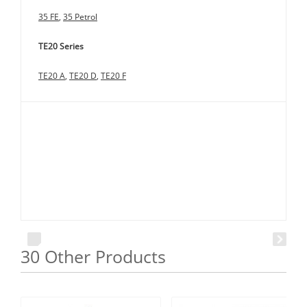
35 FE
,
35 Petrol
TE20 Series
TE20 A
,
TE20 D
,
TE20 F
30 Other Products