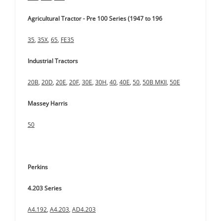
Agricultural Tractor - Pre 100 Series (1947 to 196
35
,
35X
,
65
,
FE35
Industrial Tractors
20B
,
20D
,
20E
,
20F
,
30E
,
30H
,
40
,
40E
,
50
,
50B MKII
,
50E
Massey Harris
50
Perkins
4.203 Series
A4.192
,
A4.203
,
AD4.203