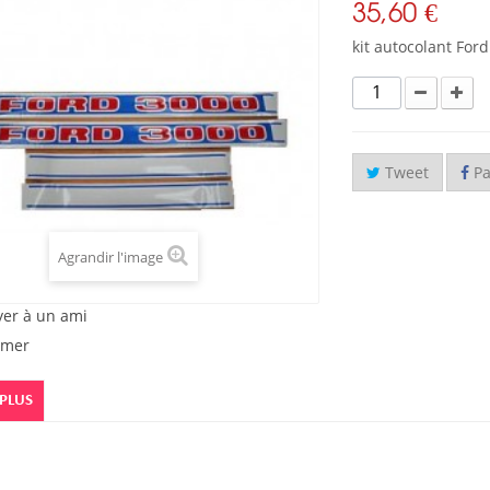
35,60 €
kit autocolant For
Tweet
Pa
Agrandir l'image
yer à un ami
imer
 PLUS