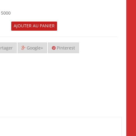
d 5000
AJOUTER AU PANIER
rtager
Google+
Pinterest