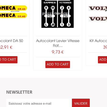
ocolant DA 50
Autocolant Levier Vitesse
Kit Autoc
Fiat,...
32,91 €
3
9,73 €
D TO CART
ADD
ADD TO CART
NEWSLETTER
VALIDER