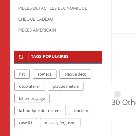
PIÈCES DÉTACHÉES ECONOMIQUE
CHÉQUE CADEAU
PIÈCES AMÉRICAIN
TAGS POPULAIRES
fiat
soméca
plaque deco
deco atelier
plaque metale
kit embrayage
30 Oth
la boutique du tracteur
tracteur
case IH
massey ferguson