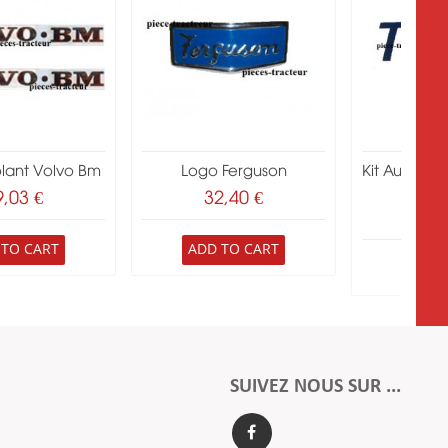
olant Volvo Bm
Logo Ferguson
Kit Autrcol
,
9,03 €
32,40 €
9,
 TO CART
ADD TO CART
ADD 
SUIVEZ NOUS SUR ...