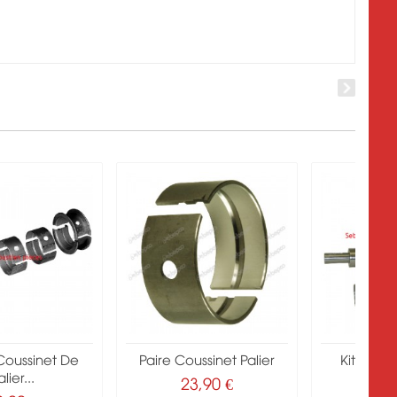
Coussinet De
Paire Coussinet Palier
Kit Vile
lier...
Perk
23,90 €