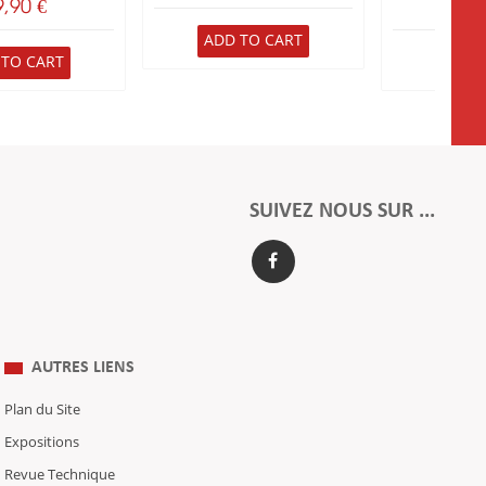
9,90 €
291
ADD TO CART
 TO CART
ADD 
SUIVEZ NOUS SUR ...
AUTRES LIENS
Plan du Site
Expositions
Revue Technique