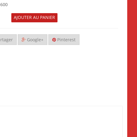
2600
AJOUTER AU PANIER
rtager
Google+
Pinterest