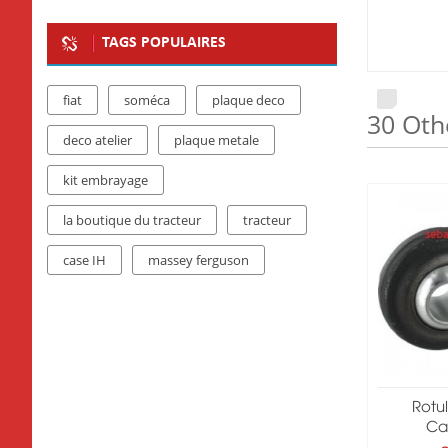
TAGS POPULAIRES
fiat
soméca
plaque deco
30 Oth
deco atelier
plaque metale
kit embrayage
la boutique du tracteur
tracteur
case IH
massey ferguson
Rotu
Ca