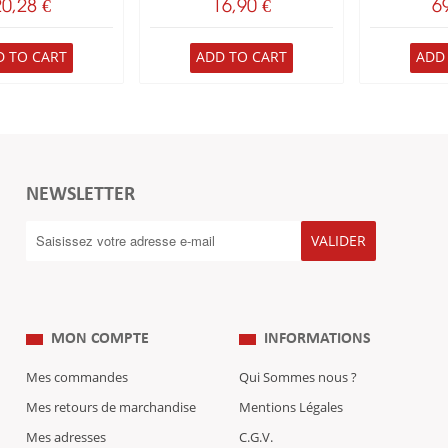
20,28 €
16,90 €
6
D TO CART
ADD TO CART
ADD
NEWSLETTER
VALIDER
MON COMPTE
INFORMATIONS
Mes commandes
Qui Sommes nous ?
Mes retours de marchandise
Mentions Légales
Mes adresses
C.G.V.