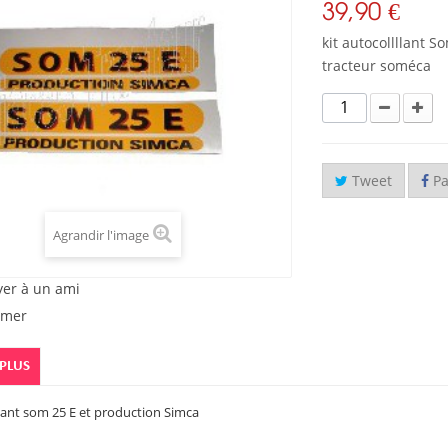
39,90 €
kit autocollllant S
tracteur soméca
Tweet
Pa
Agrandir l'image
yer à un ami
imer
 PLUS
llant som 25 E et production Simca