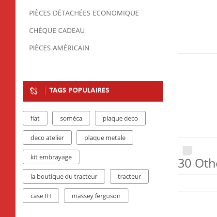
PIÈCES DÉTACHÉES ECONOMIQUE
CHÉQUE CADEAU
PIÈCES AMÉRICAIN
TAGS POPULAIRES
fiat
soméca
plaque deco
deco atelier
plaque metale
kit embrayage
30 Oth
la boutique du tracteur
tracteur
case IH
massey ferguson