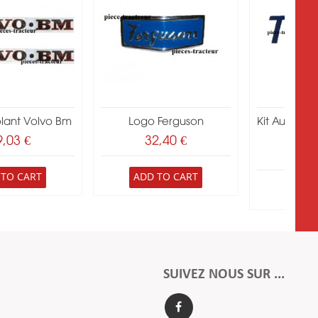
olant Volvo Bm
Logo Ferguson
Kit Autrcol
,
9,03 €
32,40 €
9,
 TO CART
ADD TO CART
ADD 
SUIVEZ NOUS SUR ...