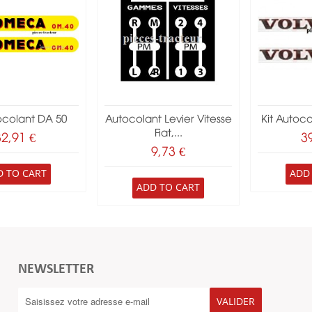
ocolant DA 50
Autocolant Levier Vitesse
Kit Autoc
Fiat,...
32,91 €
3
9,73 €
D TO CART
ADD
ADD TO CART
NEWSLETTER
VALIDER