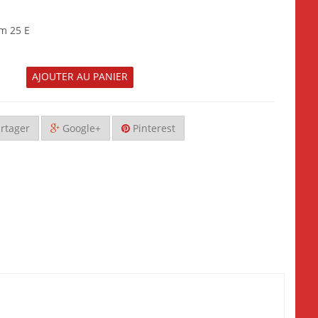
om 25 E
AJOUTER AU PANIER
rtager
Google+
Pinterest