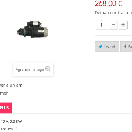
268,00 €
Démarreur tracteu
Tweet
Pa
Agrandir l'image
yer à un ami
imer
 PLUS
12 V, 2.8 KW
troues : 3