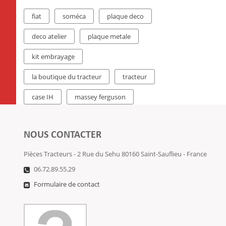
fiat
soméca
plaque deco
deco atelier
plaque metale
kit embrayage
la boutique du tracteur
tracteur
case IH
massey ferguson
NOUS CONTACTER
Pièces Tracteurs - 2 Rue du Sehu 80160 Saint-Sauflieu - France
06.72.89.55.29
Formulaire de contact