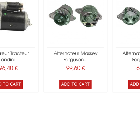
eur Tracteur
Alternateur Massey
Alterna
Landini
Ferguson...
Fer
96,40 €
99,60 €
16
D TO CART
ADD TO CART
ADD