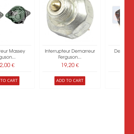
teur Massey
Interrupteur Demarreur
Demarreu
guson...
Ferguson...
So
2,00 €
19,20 €
347
 TO CART
ADD TO CART
ADD 