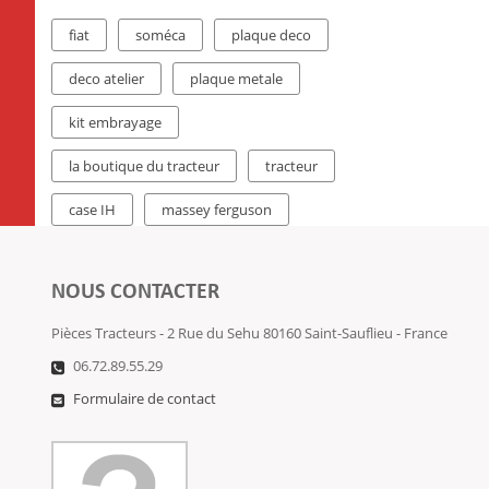
fiat
soméca
plaque deco
deco atelier
plaque metale
kit embrayage
la boutique du tracteur
tracteur
case IH
massey ferguson
NOUS CONTACTER
Pièces Tracteurs - 2 Rue du Sehu 80160 Saint-Sauflieu - France
06.72.89.55.29
Formulaire de contact