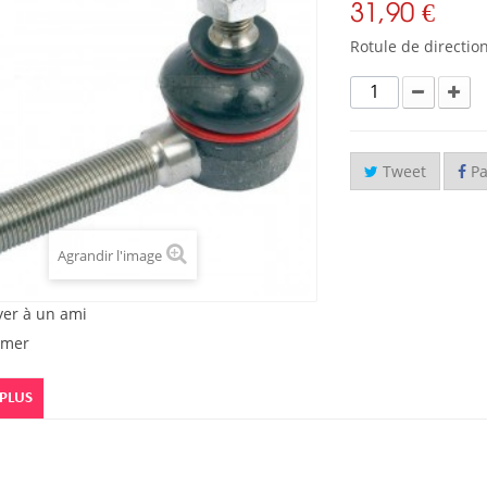
31,90 €
Rotule de directio
Tweet
Pa
Agrandir l'image
yer à un ami
imer
 PLUS