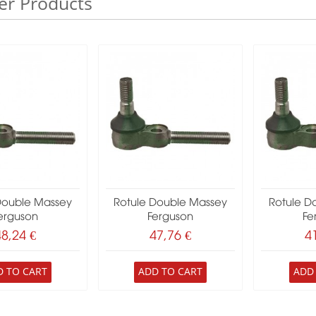
er Products
Double Massey
Rotule Double Massey
Rotule D
erguson
Ferguson
Fe
48,24 €
47,76 €
4
D TO CART
ADD TO CART
ADD