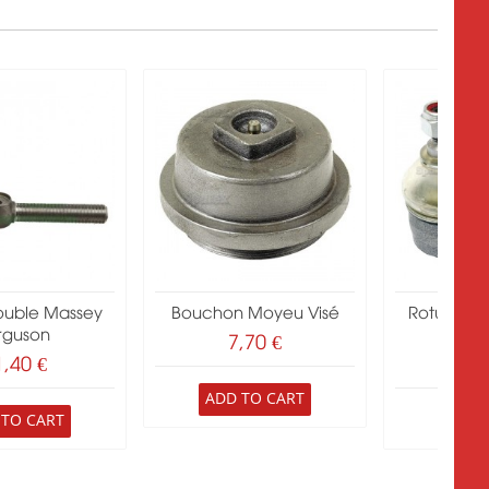
ouble Massey
Bouchon Moyeu Visé
Rotule Bar
rguson
Trac
7,70 €
1,40 €
16
ADD TO CART
 TO CART
ADD 