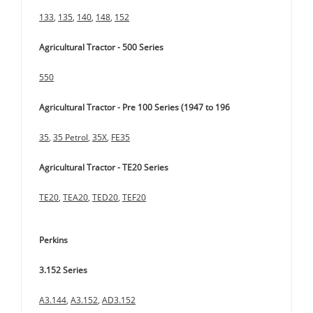
133
,
135
,
140
,
148
,
152
Agricultural Tractor - 500 Series
550
Agricultural Tractor - Pre 100 Series (1947 to 196
35
,
35 Petrol
,
35X
,
FE35
Agricultural Tractor - TE20 Series
TE20
,
TEA20
,
TED20
,
TEF20
Perkins
3.152 Series
A3.144
,
A3.152
,
AD3.152