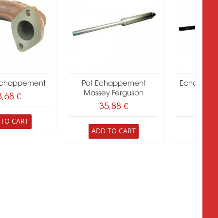
chappement
Pot Echappement
Echappeme
Massey Ferguson
Mas
8,68 €
35,88 €
43
 TO CART
ADD TO CART
ADD 