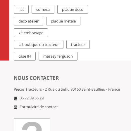
fiat
soméca
plaque deco
deco atelier
plaque metale
kit embrayage
la boutique du tracteur
tracteur
case IH
massey ferguson
NOUS CONTACTER
Pièces Tracteurs - 2 Rue du Sehu 80160 Saint-Sauflieu - France
06.72.89.55.29
Formulaire de contact