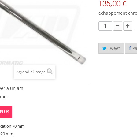
135,00 €
echappement chro
Tweet
Pa
Agrandir l'image
yer à un ami
imer
 PLUS
ixation 70 mm
220 mm