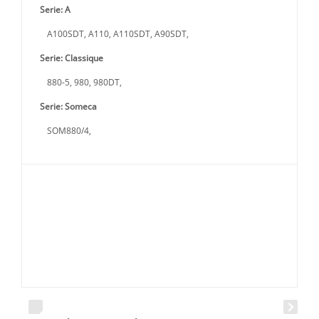
Serie: A
A100SDT, A110, A110SDT, A90SDT,
Serie: Classique
880-5, 980, 980DT,
Serie: Someca
SOM880/4,