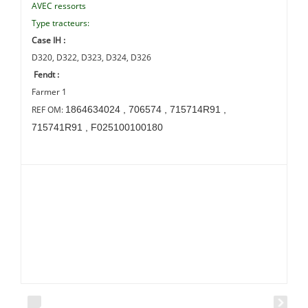
AVEC ressorts
Type tracteurs:
Case IH :
D320, D322, D323, D324, D326
Fendt :
Farmer 1
1864634024 , 706574 , 715714R91 ,
REF OM:
715741R91 , F025100100180