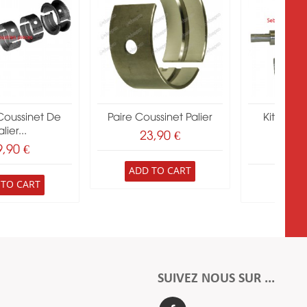
Coussinet De
Paire Coussinet Palier
Kit Vile
lier...
Perk
23,90 €
9,90 €
291
ADD TO CART
 TO CART
ADD 
SUIVEZ NOUS SUR ...