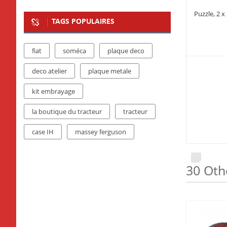
Puzzle, 2 x
TAGS POPULAIRES
fiat
soméca
plaque deco
deco atelier
plaque metale
kit embrayage
la boutique du tracteur
tracteur
case IH
massey ferguson
30 Oth