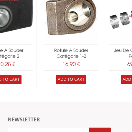
le À Souder
Rotule À Souder
Jeu De 
tégorie 2
Catégorie 1-2
Pa
20,28 €
16,90 €
6
D TO CART
ADD TO CART
ADD
NEWSLETTER