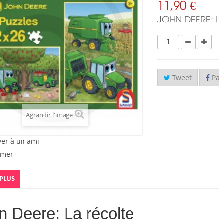
11,90 €
JOHN DEERE: 
Tweet
Pa
Agrandir l'image
yer à un ami
imer
 PLUS
 Deere: La récolte