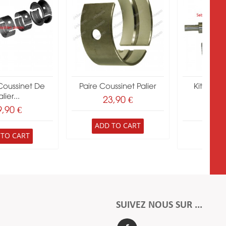
Coussinet De
Paire Coussinet Palier
Kit Vile
lier...
Perk
23,90 €
9,90 €
291
ADD TO CART
 TO CART
ADD 
SUIVEZ NOUS SUR ...