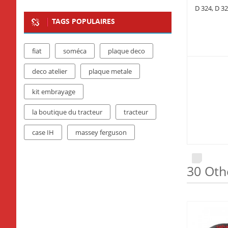
D 324, D 3
TAGS POPULAIRES
fiat
soméca
plaque deco
deco atelier
plaque metale
kit embrayage
la boutique du tracteur
tracteur
case IH
massey ferguson
30 Oth