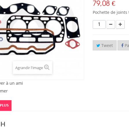
79,08 €
Pochette de joints 
Tweet
Pa
Agrandir l'image
yer à un ami
imer
 PLUS
IH