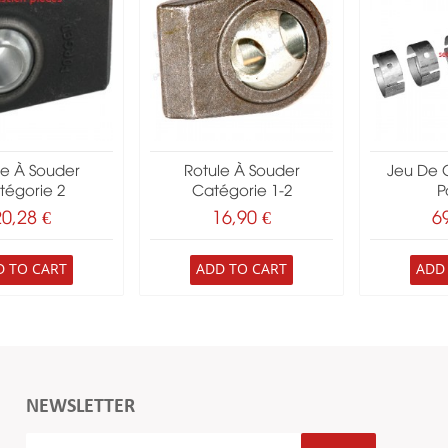
le À Souder
Rotule À Souder
Jeu De 
tégorie 2
Catégorie 1-2
Pa
20,28 €
16,90 €
6
D TO CART
ADD TO CART
ADD
NEWSLETTER