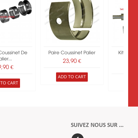
Coussinet De
Paire Coussinet Palier
Kit Vile
lier...
Perk
23,90 €
9,90 €
291
ADD TO CART
 TO CART
ADD 
SUIVEZ NOUS SUR ...