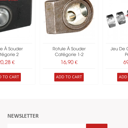
le À Souder
Rotule À Souder
Jeu De 
tégorie 2
Catégorie 1-2
Pa
20,28 €
16,90 €
6
D TO CART
ADD TO CART
ADD
NEWSLETTER