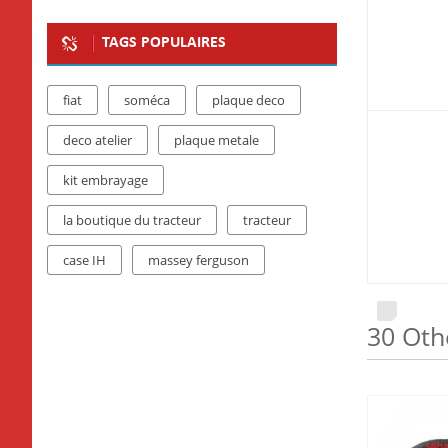
TAGS POPULAIRES
fiat
soméca
plaque deco
deco atelier
plaque metale
kit embrayage
la boutique du tracteur
tracteur
case IH
massey ferguson
30 Oth