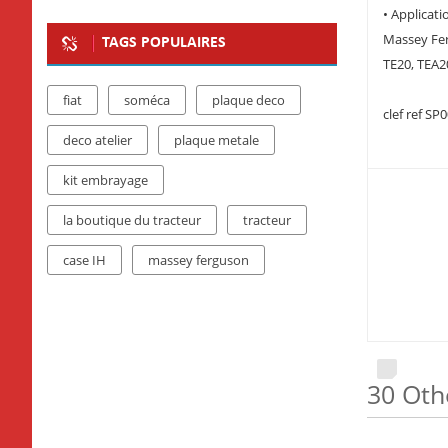
• Applicati
Massey Fe
TAGS POPULAIRES
TE20, TEA2
fiat
soméca
plaque deco
clef ref SP
deco atelier
plaque metale
kit embrayage
la boutique du tracteur
tracteur
case IH
massey ferguson
30 Oth