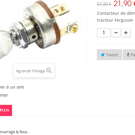
21,90 
57,20 €
Contacteur de dém
tracteur Ferguson
Tweet
Pa
Agrandir l'image
yer à un ami
imer
 PLUS
marrage & feux.