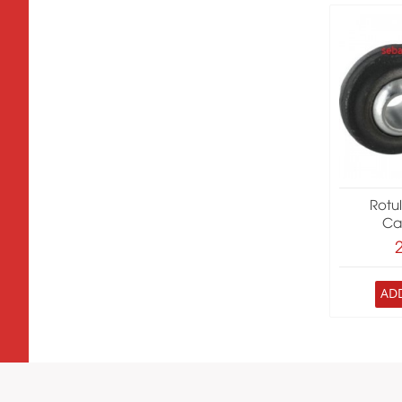
Rotu
Ca
AD