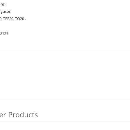
ons :
rguson
0, TEF20, TO20 .
00404
er Products