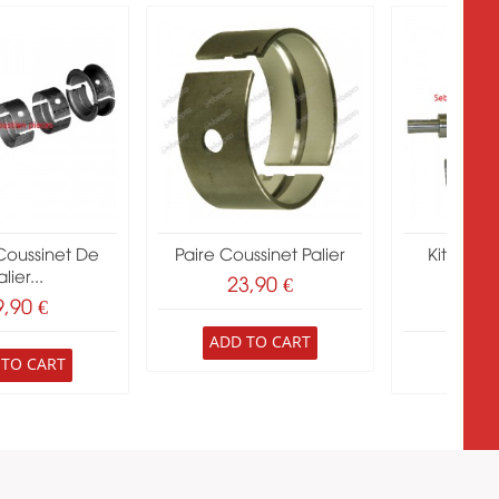
Coussinet De
Paire Coussinet Palier
Kit Vile
lier...
Perk
23,90 €
9,90 €
291
ADD TO CART
 TO CART
ADD 