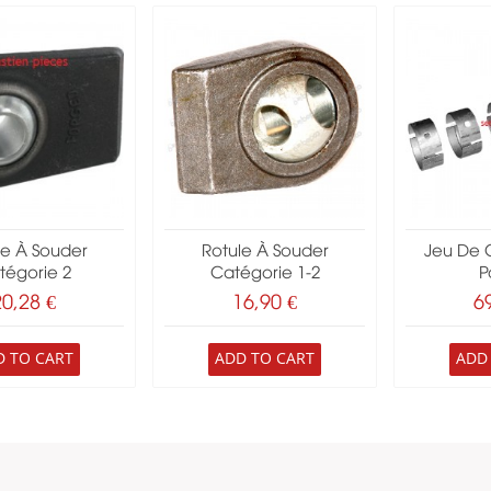
le À Souder
Rotule À Souder
Jeu De 
tégorie 2
Catégorie 1-2
Pa
20,28 €
16,90 €
6
D TO CART
ADD TO CART
ADD