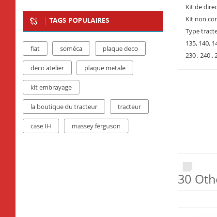
Kit de dir
Kit non co
TAGS POPULAIRES
Type tract
135, 140, 1
fiat
soméca
plaque deco
230 , 240 , 
deco atelier
plaque metale
kit embrayage
la boutique du tracteur
tracteur
case IH
massey ferguson
30 Oth