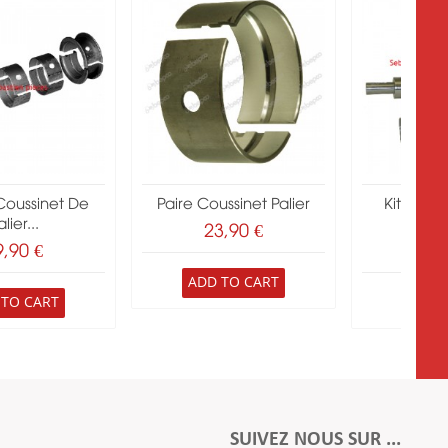
Coussinet De
Paire Coussinet Palier
Kit Vile
lier...
Perk
23,90 €
9,90 €
291
ADD TO CART
 TO CART
ADD 
SUIVEZ NOUS SUR ...