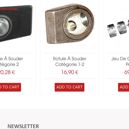
le À Souder
Rotule À Souder
Jeu De 
tégorie 2
Catégorie 1-2
Pa
20,28 €
16,90 €
6
D TO CART
ADD TO CART
ADD
NEWSLETTER