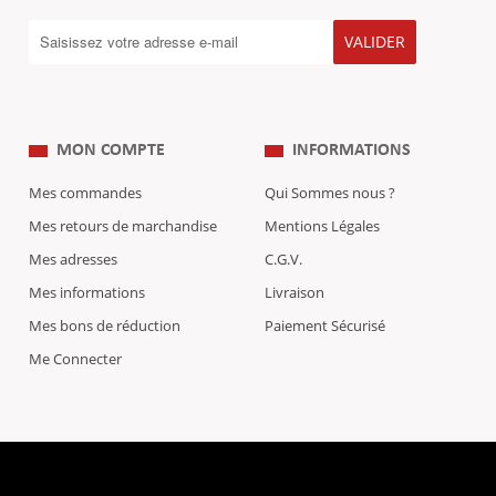
VALIDER
MON COMPTE
INFORMATIONS
Mes commandes
Qui Sommes nous ?
Mes retours de marchandise
Mentions Légales
Mes adresses
C.G.V.
Mes informations
Livraison
Mes bons de réduction
Paiement Sécurisé
Me Connecter