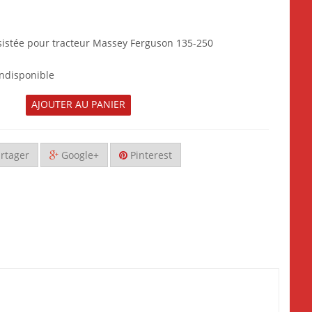
ssistée pour tracteur Massey Ferguson 135-250
ndisponible
AJOUTER AU PANIER
rtager
Google+
Pinterest