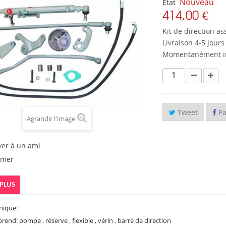
Nouveau
État
414,00 €
Kit de direction a
Livraison 4-5 jours
Momentanément i
Tweet
Pa
Agrandir l'image
yer à un ami
imer
 PLUS
nique:
rend: pompe , réserve , flexible , vérin , barre de direction