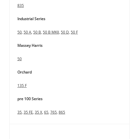
835
Industrial Series
50
,
50 A
,
50 B
,
50 B MKII
,
50 D
,
50 F
Massey Harris
50
Orchard
135 F
pre 100 Series
35
,
35 FE
,
35 X
,
65
,
765
,
865