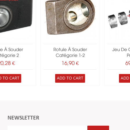
le À Souder
Rotule À Souder
Jeu De 
tégorie 2
Catégorie 1-2
Pa
20,28 €
16,90 €
6
D TO CART
ADD TO CART
ADD
NEWSLETTER