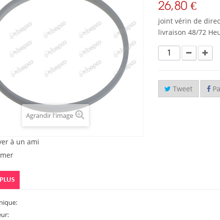
26,80 €
joint vérin de dire
livraison 48/72 He
Tweet
Pa
Agrandir l'image
yer à un ami
imer
 PLUS
nique:
eur: