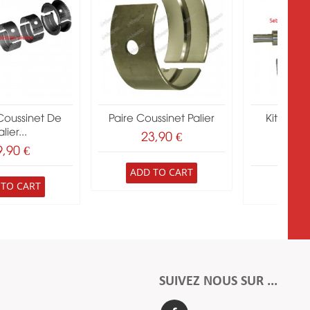
Coussinet De
Paire Coussinet Palier
Kit Vile
lier...
Perk
23,90 €
9,90 €
291
ADD TO CART
 TO CART
ADD 
SUIVEZ NOUS SUR ...