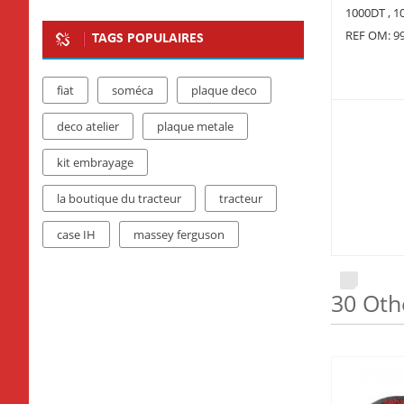
1000DT , 10
REF OM: 9
TAGS POPULAIRES
fiat
soméca
plaque deco
deco atelier
plaque metale
kit embrayage
la boutique du tracteur
tracteur
case IH
massey ferguson
30 Oth