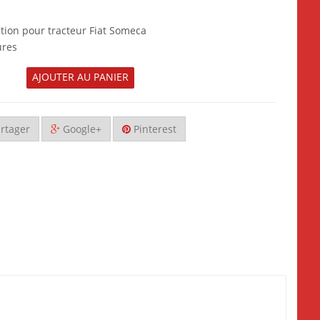
ction pour tracteur Fiat Someca
ures
AJOUTER AU PANIER
rtager
Google+
Pinterest