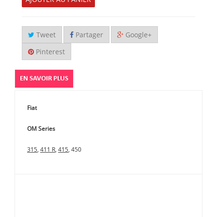
Tweet
Partager
Google+
Pinterest
EN SAVOIR PLUS
Fiat
OM Series
315
,
411 R
,
415
, 450