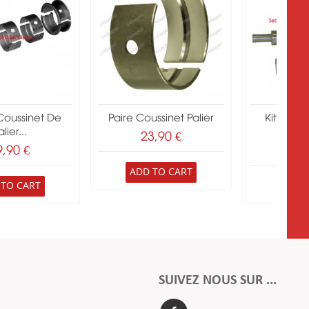
Coussinet De
Paire Coussinet Palier
Kit Vile
lier...
Perk
23,90 €
9,90 €
291
ADD TO CART
 TO CART
ADD 
SUIVEZ NOUS SUR ...