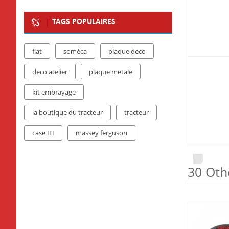
TAGS POPULAIRES
fiat
soméca
plaque deco
deco atelier
plaque metale
kit embrayage
la boutique du tracteur
tracteur
case IH
massey ferguson
30 Oth