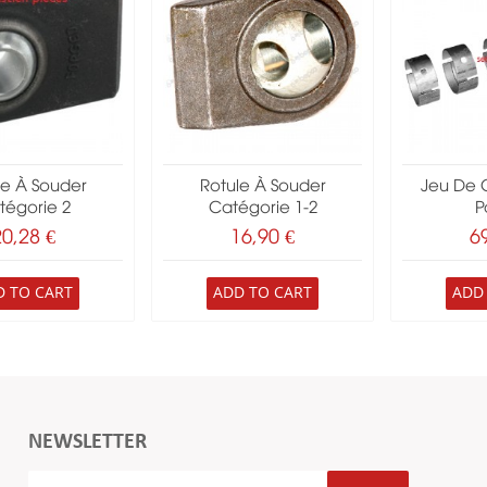
le À Souder
Rotule À Souder
Jeu De 
tégorie 2
Catégorie 1-2
Pa
20,28 €
16,90 €
6
D TO CART
ADD TO CART
ADD
NEWSLETTER