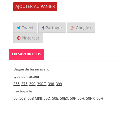
AJOUTER AU PANIER
Tweet
Partager
Google+
Pinterest
EN SAVOIR PLUS
Bague de fusée avant
type de tracteur
365
,
375
,
390
,
390 T
,
398
,
399
tracto-pelle
50
,
50B
,
50B MKII
,
50D
,
50E
,
50EX
,
50F
,
50H
,
50HX
,
60H