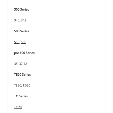
300 Series
340
,
342
500 Series
550
,
550
pre 100 Series
35
, 37,42
TE20 Series
TE20
,
TO20
TO Series
TO20