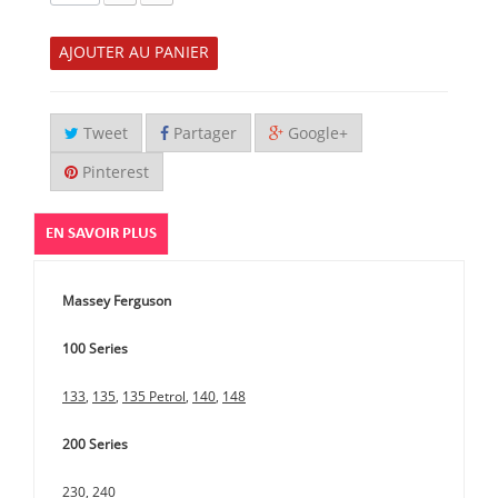
AJOUTER AU PANIER
Tweet
Partager
Google+
Pinterest
EN SAVOIR PLUS
Massey Ferguson
100 Series
133
,
135
,
135 Petrol
,
140
,
148
200 Series
230
,
240