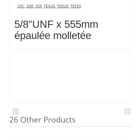
20C
,
20D
,
35X
,
TEA20
,
TED20
,
TEF20
5/8"UNF x 555mm
épaulée molletée
26 Other Products