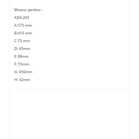
Moteur perkins :
AD4.203
A:575 mm
B:410 mm
C:75 mm
D: 45mm
E:38mm
F: 55mm
G: 450mm
H: 32mm