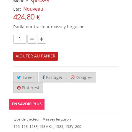
Sp00855
Modèle
Nouveau
État
424,80 €
Radiateur tracteur massey ferguson
AJOUTER AU PANIER
Tweet
Partager
Google+
Pinterest
EN SAVOIR PLUS
type de tracteur : Massey ferguson
155, 158, 158F, 158MKIII, 158S, 158V, 260