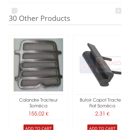
30 Other Products
Calandre Tracteur
Butoir Capot Tracteur
Soméca
Fiat Soméca
155,02 €
2,31 €
ADD TO CART
ADD TO CART