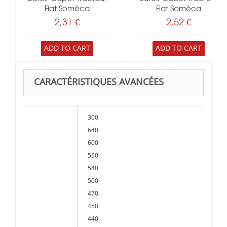
Fiat Soméca
Fiat Soméca
2,31 €
2,52 €
ADD TO CART
ADD TO CART
CARACTÉRISTIQUES AVANCÉES
300
640
600
550
540
500
470
450
440