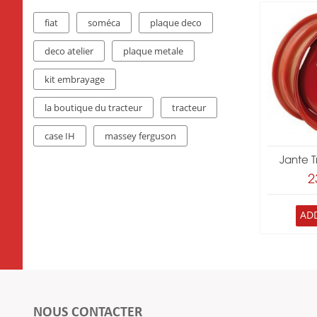
fiat
soméca
plaque deco
deco atelier
plaque metale
kit embrayage
la boutique du tracteur
tracteur
case IH
massey ferguson
Jante T
2
AD
NOUS CONTACTER