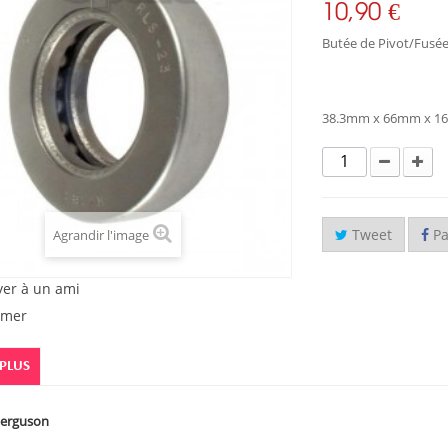
10,90 €
Butée de Pivot/Fusé
38.3mm x 66mm x 16m
Tweet
Pa
Agrandir l'image
yer à un ami
imer
 PLUS
Ferguson