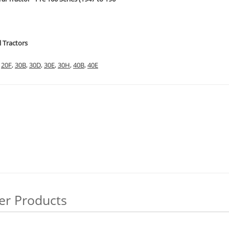
l Tractors
,
20F
,
30B
,
30D
,
30E
,
30H
,
40B
,
40E
er Products