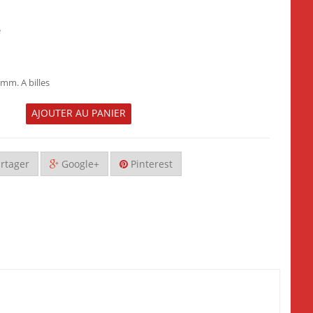
e
m. A billes
AJOUTER AU PANIER
rtager
Google+
Pinterest