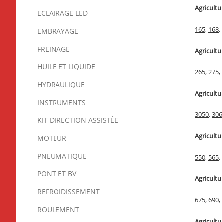
Agricultu
ECLAIRAGE LED
165
,
168
,
EMBRAYAGE
FREINAGE
Agricultu
HUILE ET LIQUIDE
265
,
275
,
HYDRAULIQUE
Agricultu
INSTRUMENTS
3050
,
306
KIT DIRECTION ASSISTÉE
Agricultu
MOTEUR
PNEUMATIQUE
550
,
565
,
PONT ET BV
Agricultu
REFROIDISSEMENT
675
,
690
,
ROULEMENT
Agricultu