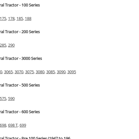
ral Tractor - 100 Series
175
,
178
,
185
,
188
ral Tractor - 200 Series
285
,
290
ral Tractor - 3000 Series
0
,
3065
,
3070
,
3075
,
3080
,
3085
,
3090
,
3095
ral Tractor - 500 Series
575
,
590
ral Tractor - 600 Series
698
,
698 T
,
699
ral Tractor - Pre 100 Series (1947 to 196