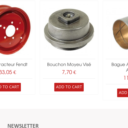
racteur Fendt
Bouchon Moyeu Visé
Bague A
33,05 €
7,70 €
1
D TO CART
ADD TO CART
ADD
NEWSLETTER