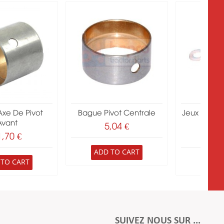
xe De Pivot
Bague Pivot Centrale
Jeux De Rep
Avant
A
5,04 €
1,70 €
21
ADD TO CART
 TO CART
ADD 
SUIVEZ NOUS SUR ...