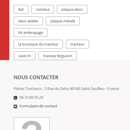
fiat
soméca
plaque deco
deco atelier
plaque metale
kit embrayage
la boutique du tracteur
tracteur
case IH
massey ferguson
NOUS CONTACTER
Pièces Tracteurs - 2 Rue du Sehu 80160 Saint-Sauflieu - France
06.72.89.55.29
Formulaire de contact