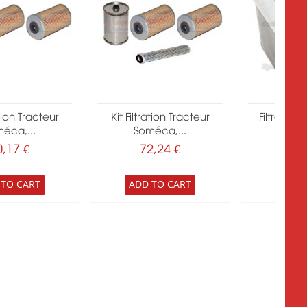
ation Tracteur
Kit Filtration Tracteur
Filtre Gaz
éca,...
Soméca,...
John
0,17 €
72,24 €
26
 TO CART
ADD TO CART
ADD 