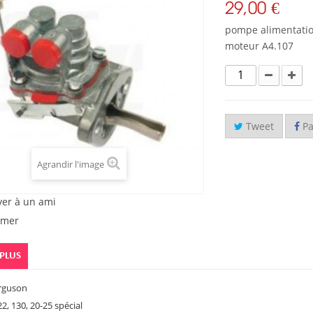
29,00 €
pompe alimentatio
moteur A4.107
Tweet
Pa
Agrandir l'image
yer à un ami
imer
 PLUS
rguson
22, 130, 20-25 spécial