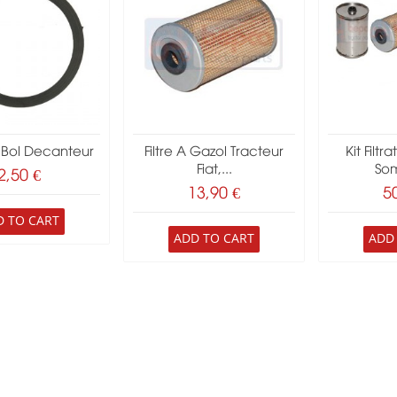
 Bol Decanteur
Filtre A Gazol Tracteur
Kit Filtr
Fiat,...
Som
2,50 €
13,90 €
5
D TO CART
ADD TO CART
ADD