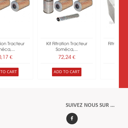
ation Tracteur
Kit Filtration Tracteur
Filtre Gaz
éca,...
Soméca,...
John
0,17 €
72,24 €
26
 TO CART
ADD TO CART
ADD 
SUIVEZ NOUS SUR ...