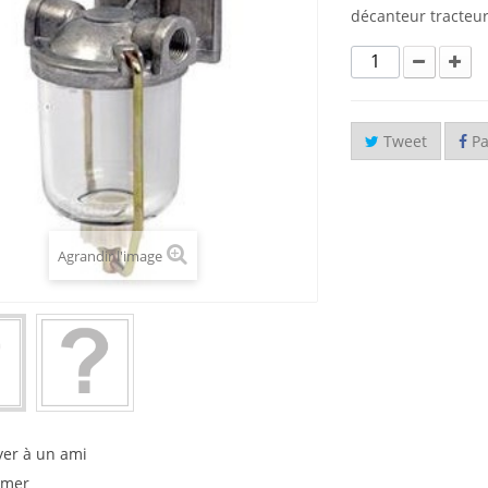
décanteur tracteu
Tweet
Pa
Agrandir l'image
yer à un ami
imer