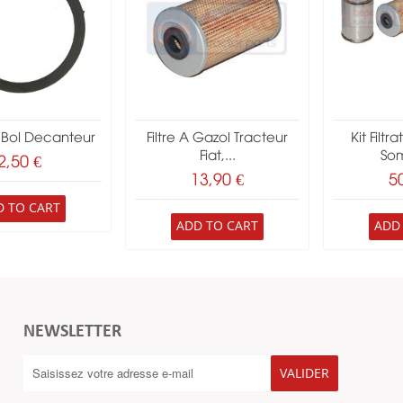
 Bol Decanteur
Filtre A Gazol Tracteur
Kit Filtr
Fiat,...
Som
2,50 €
13,90 €
5
D TO CART
ADD TO CART
ADD
NEWSLETTER
VALIDER