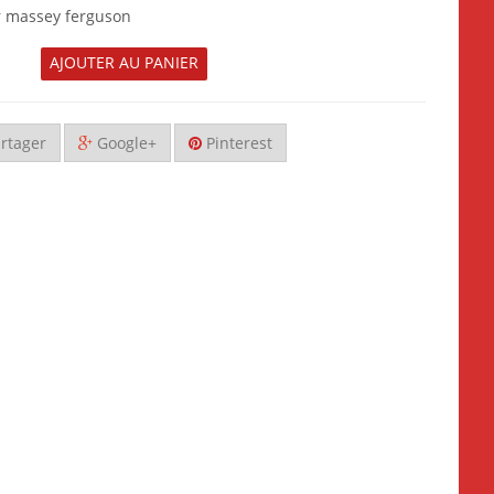
r massey ferguson
AJOUTER AU PANIER
rtager
Google+
Pinterest