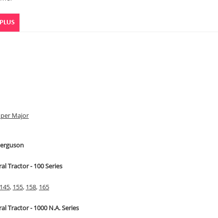
 PLUS
per Major
Ferguson
ral Tractor - 100 Series
145
,
155
,
158
,
165
ral Tractor - 1000 N.A. Series