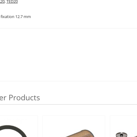
A20
,
TED20
 fixation 12.7 mm
er Products