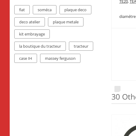
TE20
,
TE
fiat
soméca
plaque deco
diamétre
deco atelier
plaque metale
kit embrayage
la boutique du tracteur
tracteur
case IH
massey ferguson
30 Oth