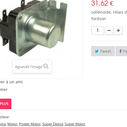
31,62 €
soliénoide, relais
fordson
Tweet
Pa
Agrandir l'image
yer à un ami
imer
 PLUS
cteur:
xta
,
Major
,
Power Major
,
Super Dexta
,
Super Major