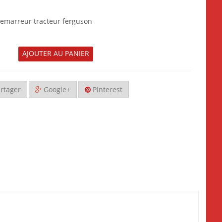
 demarreur tracteur ferguson
AJOUTER AU PANIER
rtager
Google+
Pinterest