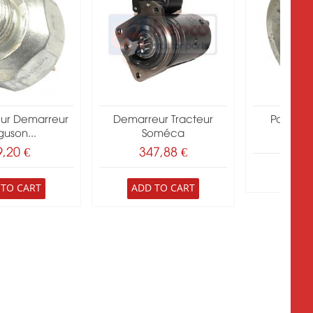
eur Demarreur
Demarreur Tracteur
Poulie 
guson...
Soméca
34
9,20 €
347,88 €
ADD 
 TO CART
ADD TO CART