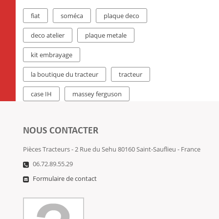
fiat
soméca
plaque deco
deco atelier
plaque metale
kit embrayage
la boutique du tracteur
tracteur
case IH
massey ferguson
NOUS CONTACTER
Pièces Tracteurs - 2 Rue du Sehu 80160 Saint-Sauflieu - France
06.72.89.55.29
Formulaire de contact