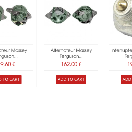
ateur Massey
Alternateur Massey
Interrupt
rguson...
Ferguson...
Fer
99,60 €
162,00 €
1
D TO CART
ADD TO CART
ADD