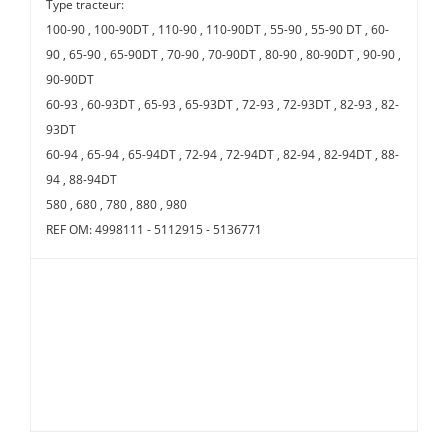
Type tracteur:
100-90 , 100-90DT , 110-90 , 110-90DT , 55-90 , 55-90 DT , 60-
90 , 65-90 , 65-90DT , 70-90 , 70-90DT , 80-90 , 80-90DT , 90-90 ,
90-90DT
60-93 , 60-93DT , 65-93 , 65-93DT , 72-93 , 72-93DT , 82-93 , 82-
93DT
60-94 , 65-94 , 65-94DT , 72-94 , 72-94DT , 82-94 , 82-94DT , 88-
94 , 88-94DT
580 , 680 , 780 , 880 , 980
REF OM: 4998111 - 5112915 - 5136771