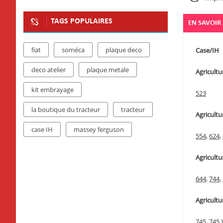
TAGS POPULAIRES
EN SAVOIR
fiat
soméca
plaque deco
Case/IH
deco atelier
plaque metale
Agricultur
kit embrayage
523
la boutique du tracteur
tracteur
Agricultur
case IH
massey ferguson
554
,
624
,
Agricultur
644
,
744
,
Agricultur
745
,
745 