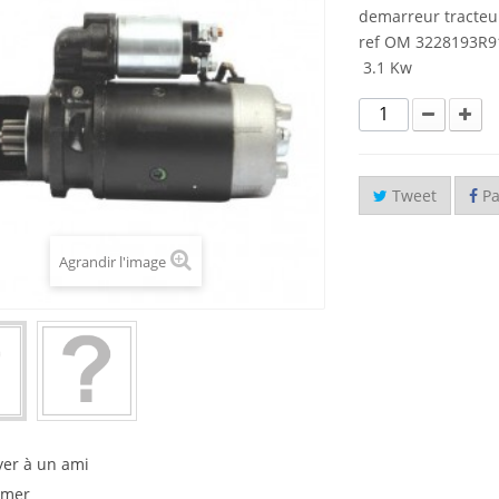
demarreur tracteur
ref OM 3228193R9
3.1 Kw
Tweet
Pa
Agrandir l'image
yer à un ami
imer