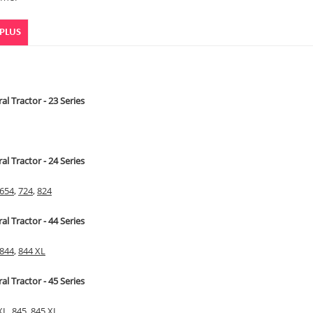
 PLUS
al Tractor - 23 Series
al Tractor - 24 Series
654
,
724
,
824
al Tractor - 44 Series
844
,
844 XL
al Tractor - 45 Series
XL
,
845
,
845 XL