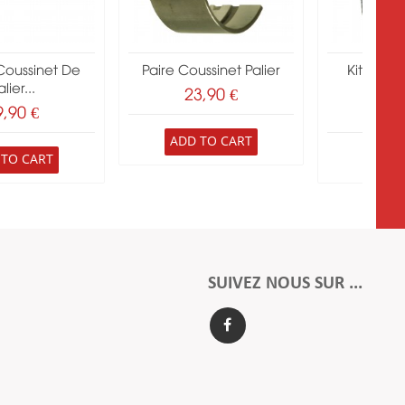
Coussinet De
Paire Coussinet Palier
Kit Vile
lier...
Perk
23,90 €
9,90 €
291
ADD TO CART
 TO CART
ADD 
SUIVEZ NOUS SUR ...