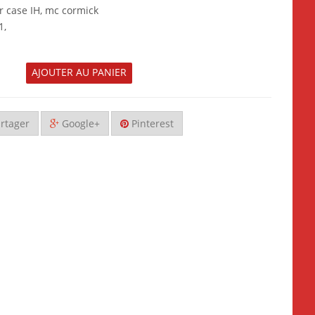
 case IH, mc cormick
1,
AJOUTER AU PANIER
rtager
Google+
Pinterest