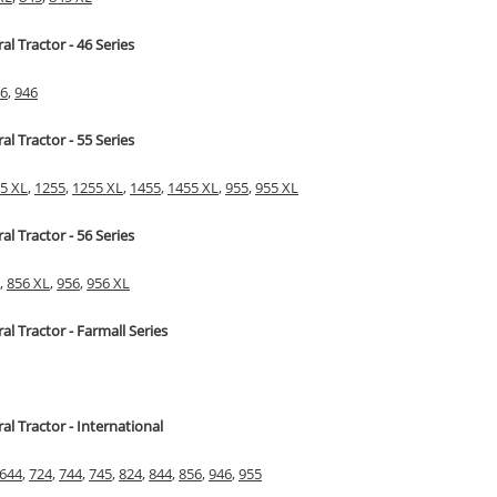
al Tractor - 46 Series
6
,
946
al Tractor - 55 Series
5 XL
,
1255
,
1255 XL
,
1455
,
1455 XL
,
955
,
955 XL
al Tractor - 56 Series
,
856 XL
,
956
,
956 XL
ral Tractor - Farmall Series
ral Tractor - International
644
,
724
,
744
,
745
,
824
,
844
,
856
,
946
,
955