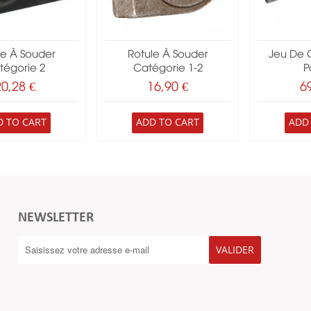
le À Souder
Rotule À Souder
Jeu De 
tégorie 2
Catégorie 1-2
Pa
20,28 €
16,90 €
6
D TO CART
ADD TO CART
ADD
NEWSLETTER
VALIDER