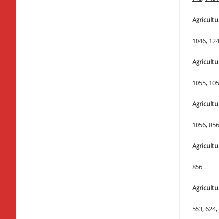
Agricultur
1046
,
124
Agricultur
1055
,
105
Agricultur
1056
,
856
Agricultu
856
Agricultu
553
,
624
,