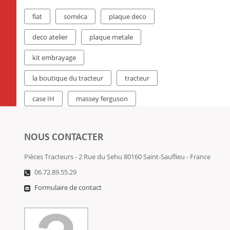
fiat
soméca
plaque deco
deco atelier
plaque metale
kit embrayage
la boutique du tracteur
tracteur
case IH
massey ferguson
NOUS CONTACTER
Pièces Tracteurs - 2 Rue du Sehu 80160 Saint-Sauflieu - France
06.72.89.55.29
Formulaire de contact