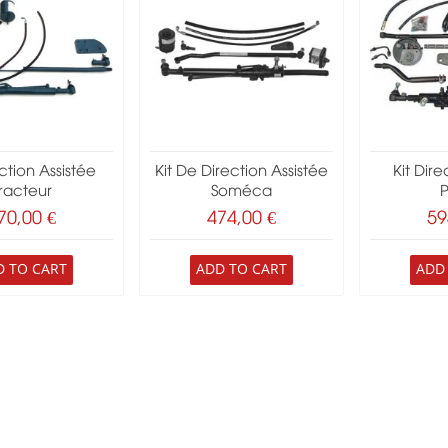
ection Assistée
Kit De Direction Assistée
Kit Dire
racteur
Soméca
P
70,00 €
474,00 €
59
D TO CART
ADD TO CART
ADD