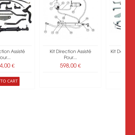
ction Assisté
Kit Direction Assisté
Kit De Dire
our...
Pour...
Po
4,00 €
598,00 €
414
 TO CART
ADD 