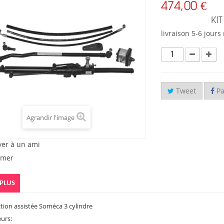
474,00 €
KI
livraison 5-6 jour
Tweet
Pa
Agrandir l'image
yer à un ami
imer
 PLUS
ction assistée Soméca 3 cylindre
eurs: