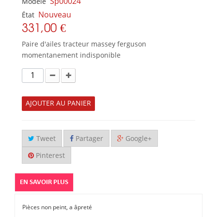
Sp00024
Modèle
Nouveau
État
331,00 €
Paire d'ailes tracteur massey ferguson
momentanement indisponible
AJOUTER AU PANIER
Tweet
Partager
Google+
Pinterest
EN SAVOIR PLUS
Pièces non peint, a âpreté