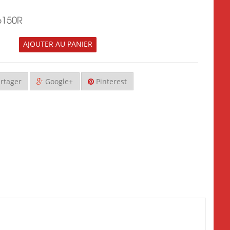
6150R
AJOUTER AU PANIER
rtager
Google+
Pinterest