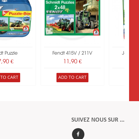
t Puzzle
Fendt 415V / 211V
Jeux J
7,90 €
11,90 €
11
 TO CART
ADD TO CART
ADD 
SUIVEZ NOUS SUR ...