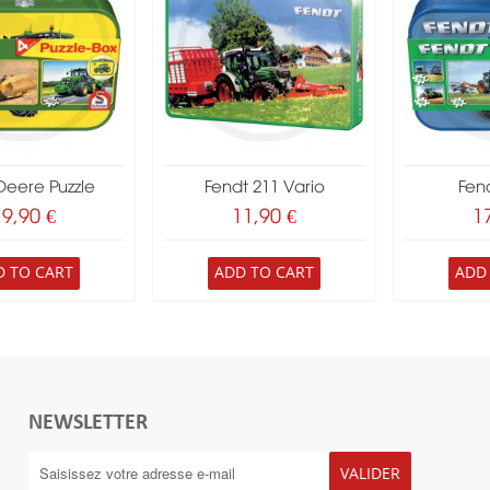
Deere Puzzle
Fendt 211 Vario
Fend
19,90 €
11,90 €
1
D TO CART
ADD TO CART
ADD
NEWSLETTER
VALIDER