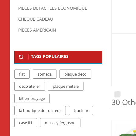
PIÈCES DÉTACHÉES ECONOMIQUE
CHÉQUE CADEAU
PIÈCES AMÉRICAIN
TAGS POPULAIRES
fiat
soméca
plaque deco
deco atelier
plaque metale
kit embrayage
30 Oth
la boutique du tracteur
tracteur
case IH
massey ferguson