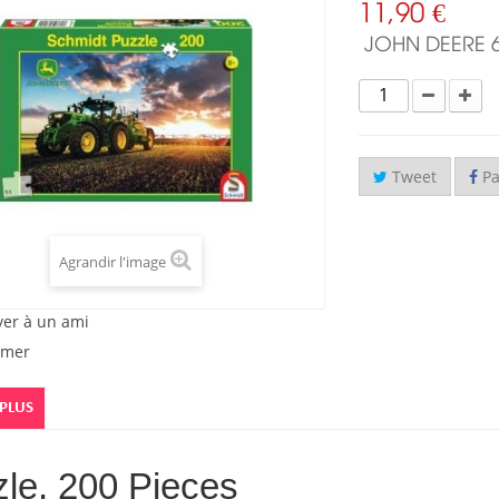
11,90 €
JOHN DEERE 
Tweet
Pa
Agrandir l'image
yer à un ami
imer
 PLUS
le, 200 Pieces